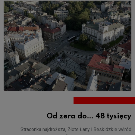
Od zera do… 48 tysięcy
Straconka najdroższa, Złote Łany i Beskidzkie wśród