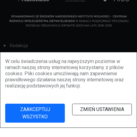
Redakcja
Cookies
W celu świadczenia usług na najwyższym poziomie w
ramach naszej strony internetowej korzystamy z plików
Reklama
cookies. Pliki cookies umożliwiają nam zapewnienie
prawidłowego działania naszej strony internetowej oraz
BBiletomania
realizację podstawowych jej funkcji.
Polityka prywatności
ZAAKCEPTUJ
ZMIEŃ USTAWIENIA
WSZYSTKO
©
2026
lubbie.pl. Wszelkie prawa zastrzeżone