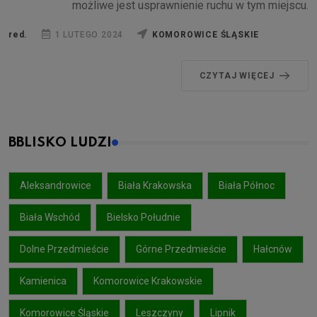
możliwe jest usprawnienie ruchu w tym miejscu.
red.
1 LUTEGO 2024
KOMOROWICE ŚLĄSKIE
CZYTAJ WIĘCEJ
BBLISKO LUDZI
Aleksandrowice
Biała Krakowska
Biała Północ
Biała Wschód
Bielsko Południe
Dolne Przedmieście
Górne Przedmieście
Hałcnów
Kamienica
Komorowice Krakowskie
Komorowice Śląskie
Leszczyny
Lipnik