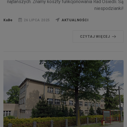
najtańszych. Znamy koszty funkcjonowania Rad Osiedli. Są
niespodzianki!
KaBe
26 LIPCA 2025
AKTUALNOŚCI
CZYTAJ WIĘCEJ