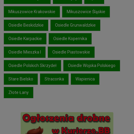
Mikuszowice Krakowskie
Mikuszowice Śląskie
Osiedle Beskidzkie
Osiedle Grunwaldzkie
Osiedle Karpackie
Osiedle Kopernika
Osiedle Mieszka I
Osiedle Piastowskie
Osiedle Polskich Skrzydeł
Osiedle Wojska Polskiego
Stare Bielsko
Straconka
Wapienica
Złote Łany