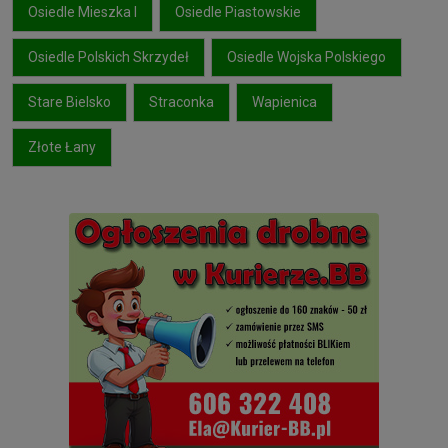
Osiedle Mieszka I
Osiedle Piastowskie
Osiedle Polskich Skrzydeł
Osiedle Wojska Polskiego
Stare Bielsko
Straconka
Wapienica
Złote Łany