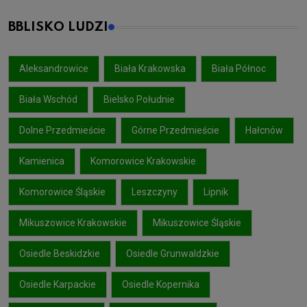
BBLISKO LUDZI
Aleksandrowice
Biała Krakowska
Biała Północ
Biała Wschód
Bielsko Południe
Dolne Przedmieście
Górne Przedmieście
Hałcnów
Kamienica
Komorowice Krakowskie
Komorowice Śląskie
Leszczyny
Lipnik
Mikuszowice Krakowskie
Mikuszowice Śląskie
Osiedle Beskidzkie
Osiedle Grunwaldzkie
Osiedle Karpackie
Osiedle Kopernika